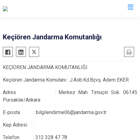
Ankara
Keçiören Jandarma Komutanlığı
Akyurt
Haymana
Altındağ
Kalecik
KEÇİÖREN JANDARMA KOMUTANLIĞI
Ayaş
Kahramankazan
Bala
Keçiören
Keçiören Jandarma Komutanı : J.Asb.Kd.Bçvş. Adem EKER
Beypazarı
Kızılcahamam
Adres : Merkez Mah. Timuçin Sok. 06145
Çamlıdere
Mamak
Pursaklar/Ankara
Çankaya
Nallıhan
E-posta : bilgilendirme06@jandarma.gov.tr
Çubuk
Polatlı
Kep Adresi :
Elmadağ
Şereflikoçhisar
Etimesgut
Sincan
Telefon
: 312 328 47 78