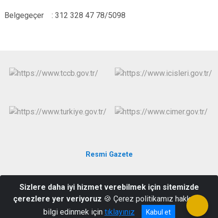
Evren
Yenimahalle
Belgegeçer :
312 328 47 78/5098
Gölbaşı
Pursaklar
Güdül
Resmi Gazete
Güçlükaya Mahallesi Savur Sokak No:1 PK 06310
Sizlere daha iyi hizmet verebilmek için sitemizde
Keçiören/ANKARA
çerezlere yer veriyoruz
🍪 Çerez politikamız hakkında
0 (312) 358 58 30
bilgi edinmek için
tıklayınız
Kabul et