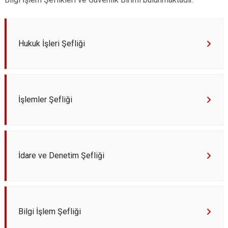
Evren
Yenimahalle
Gölbaşı
Pursaklar
Güdül
Hukuk İşleri Şefliği
İşlemler Şefliği
İdare ve Denetim Şefliği
Bilgi İşlem Şefliği