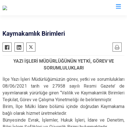
Ankara
Kaymakamlık Birimleri
Akyurt
Haymana
Altındağ
Kalecik
YAZI İŞLERİ MÜDÜRLÜĞÜNÜN YETKİ, GÖREV VE
Ayaş
Kahramankazan
SORUMLULUKLARI
Bala
Keçiören
İlçe Yazı İşleri Müdürlüğümüzün görev, yetki ve sorumlulukları
Beypazarı
Kızılcahamam
08/06/2021 tarih ve 27958 sayılı Resmi Gazete’ de
Çamlıdere
Mamak
yayımlanarak yürürlüğe giren “Valilik ve Kaymakamlık Birimleri
Çankaya
Nallıhan
Teşkilat, Görev ve Çalışma Yönetmeliği ile belirlenmiştir.
Çubuk
Polatlı
Birim, İlçe Mülki İdare bölümü içinde doğrudan Kaymakama
bağlı olarak hizmet üretmektedir.
Elmadağ
Şereflikoçhisar
Bünyesinde Evrak, İşlemler, Hukuk İşleri, İdare ve Denetim,
Etimesgut
Sincan
Bilgi İşlem Şeflikleri ve Güvenlik Birimi bulunmaktadır.