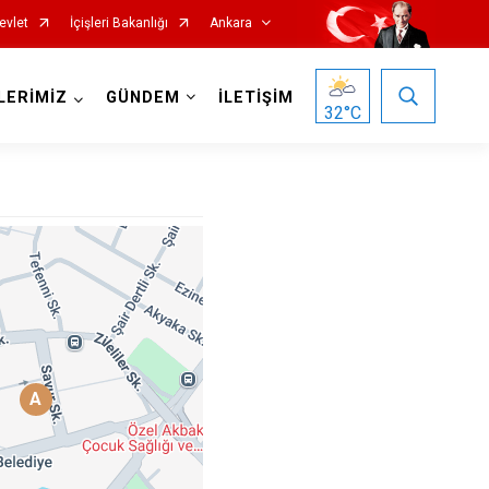
evlet
İçişleri Bakanlığı
Ankara
LERİMİZ
GÜNDEM
İLETİŞİM
32
°C
Haymana
Kalecik
Kahramankazan
Keçiören
Kızılcahamam
A
Mamak
Nallıhan