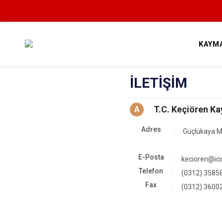
KAYM
İLETİŞİM
T.C. Keçiören K
A
Adres
Güçlükaya Ma
E-Posta
kecioren@icis
Telefon
(0312) 3585
Fax
(0312) 3600