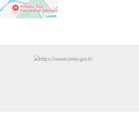
Polatlı
Şereflikoçhisar
Leaflet
Sincan
Yenimahalle
Pursaklar