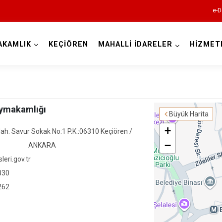
e-D
AKAMLIK
KEÇİÖREN
MAHALLİ İDARELER
HİZMET
Ankara
Akyurt
aymakamlığı
Büyük Harita
Altındağ
+
h. Savur Sokak No:1 P.K.:06310 Keçiören /
Ayaş
−
ANKARA
Bala
leri.gov.tr
Beypazarı
830
262
Çamlıdere
Çankaya