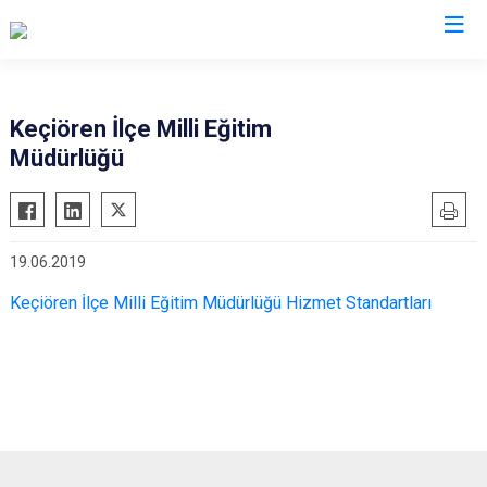
Ankara
Keçiören İlçe Milli Eğitim
Müdürlüğü
Akyurt
Haymana
Altındağ
Kalecik
Ayaş
Kahramankazan
19.06.2019
Bala
Keçiören
Keçiören İlçe Milli Eğitim Müdürlüğü Hizmet Standartları
Beypazarı
Kızılcahamam
Çamlıdere
Mamak
Çankaya
Nallıhan
Çubuk
Polatlı
Elmadağ
Şereflikoçhisar
Etimesgut
Sincan