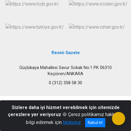
Evren
Yenimahalle
Gölbaşı
Pursaklar
Güdül
Resmi Gazete
Güçlükaya Mahallesi Savur Sokak No:1 PK 06310
Keçiören/ANKARA
0 (312) 358 58 30
Sizlere daha iyi hizmet verebilmek için sitemizde
çerezlere yer veriyoruz
🍪 Çerez politikamız hakkında
bilgi edinmek için
tıklayınız
Kabul et