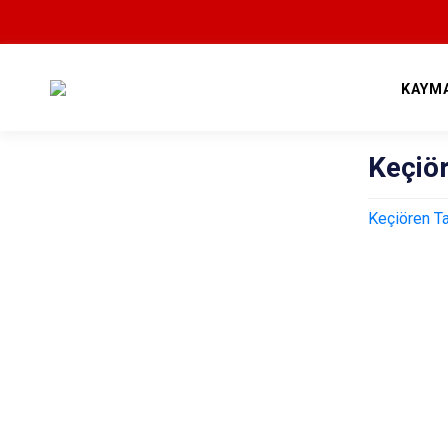
KAYM
Keçiö
Keçiören T