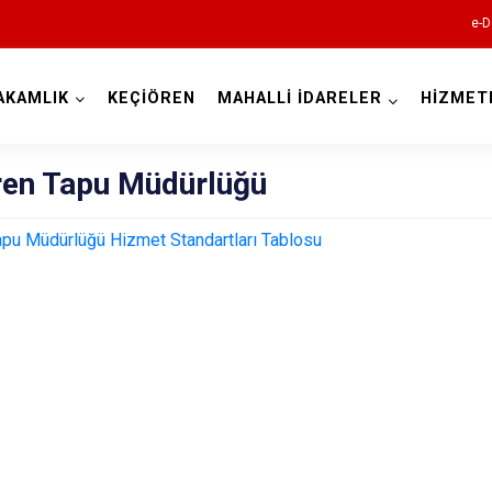
e-D
AKAMLIK
KEÇİÖREN
MAHALLİ İDARELER
HİZMET
Ankara
ren Tapu Müdürlüğü
Akyurt
apu Müdürlüğü Hizmet Standartları Tablosu
Altındağ
Ayaş
Bala
Beypazarı
Çamlıdere
Çankaya