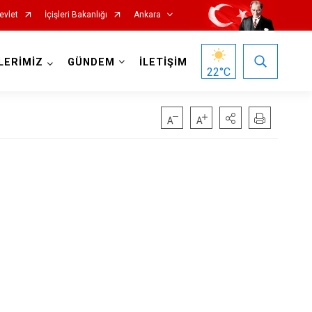
evlet
İçişleri Bakanlığı
Ankara
LERİMİZ
GÜNDEM
İLETİŞİM
22
°C
Haymana
Kalecik
Kahramankazan
Keçiören
Kızılcahamam
Mamak
Nallıhan