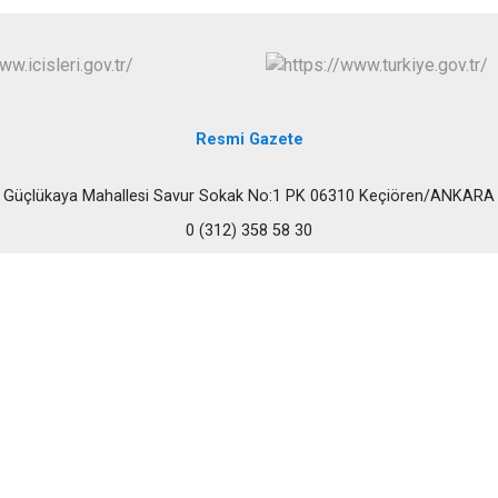
Çubuk
Elmadağ
Etimesgut
Evren
Resmi Gazete
Gölbaşı
Güdül
Güçlükaya Mahallesi Savur Sokak No:1 PK 06310 Keçiören/ANKARA
0 (312) 358 58 30